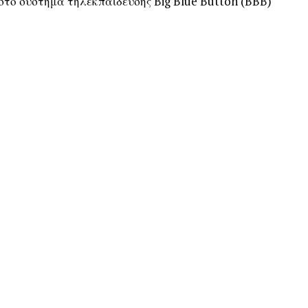
 στο σύστημα τηλεκπαίδευσης Big Blue Button (BBB)